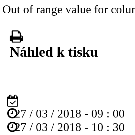
Out of range value for colum
Náhled k tisku
27
/
03
/
2018
-
09
:
00
27
/
03
/
2018
-
10
:
30