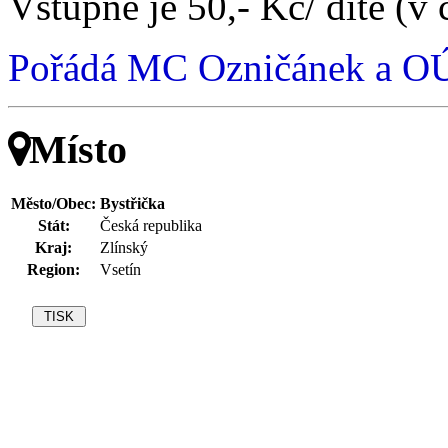
Vstupné je 50,- Kč/ dítě (v 
Pořádá MC Ozničánek a OÚ
Místo
Město/Obec:
Bystřička
Stát:
Česká republika
Kraj:
Zlínský
Region:
Vsetín