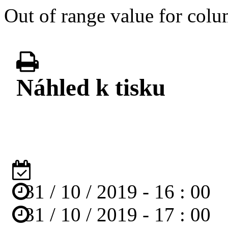
Out of range value for colum
Náhled k tisku
31
/
10
/
2019
-
16
:
00
31
/
10
/
2019
-
17
:
00