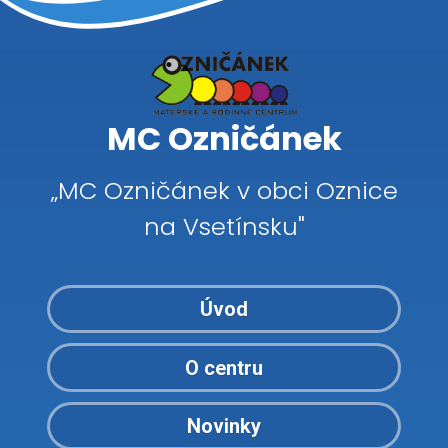
MC Ozničánek
„MC Ozničánek v obci Oznice
na Vsetínsku"
Úvod
O centru
Novinky