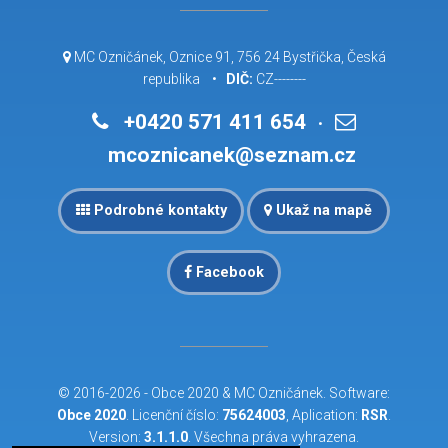
MC Ozničánek, Oznice 91, 756 24 Bystřička, Česká
republika •
DIČ:
CZ--------
+0420 571 411 654
•
mcoznicanek@seznam.cz
Podrobné kontakty
Ukaž na mapě
Facebook
© 2016-2026 -
Obce 2020
&
MC Ozničánek
. Software:
Obce 2020
. Licenční číslo:
75624003
, Aplication:
RSR
.
Version:
3.1.1.0
. Všechna práva vyhrazena.