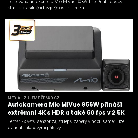
Testovaná autokamera Mio MiVue 903W Pro Dual posouvá
standardy silniční bezpečnosti na zcela ...
MEDIALIZUJEME ČESKO.CZ
Autokamera Mio MiVue 956W přináší
extrémní 4K s HDR a také 60 fps v 2.5K
Téměř 2x větší senzor zajistí lepší záběry v noci. Kameru lze
ovládat i hlasovými příkazy a ...