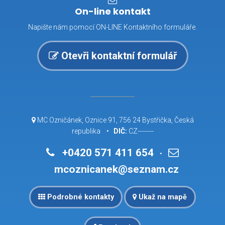
On-line kontakt
Napište nám pomocí ON-LINE Kontaktního formuláře.
Otevři kontaktní formulář
MC Ozničánek, Oznice 91, 756 24 Bystřička, Česká
republika •
DIČ:
CZ--------
+0420 571 411 654
•
mcoznicanek@seznam.cz
Podrobné kontakty
Ukaž na mapě