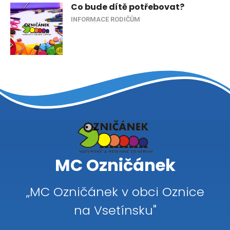
Co bude dítě potřebovat?
INFORMACE RODIČŮM
MC Ozničánek
„MC Ozničánek v obci Oznice
na Vsetínsku"