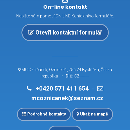
On-line kontakt
Napište nám pomocí ON-LINE Kontaktního formuláře.
Otevři kontaktní formulář
MC Ozničánek, Oznice 91, 756 24 Bystřička, Česká
republika •
DIČ:
CZ--------
+0420 571 411 654
•
mcoznicanek@seznam.cz
Podrobné kontakty
Ukaž na mapě