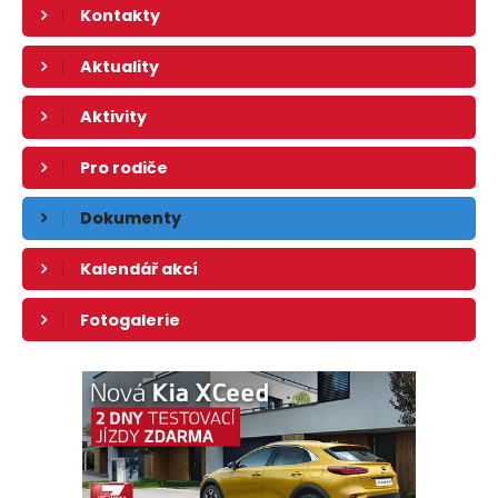
Kontakty
Aktuality
Aktivity
Pro rodiče
Dokumenty
Kalendář akcí
Fotogalerie