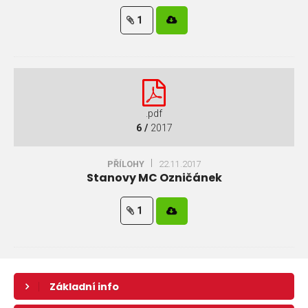
1
.pdf
6 /
2017
PŘÍLOHY
22.11.2017
Stanovy MC Ozničánek
1
Základní info