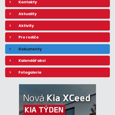
Kontakty
Aktuality
Aktivity
Pro rodiče
Dokumenty
Kalendář akcí
Fotogalerie