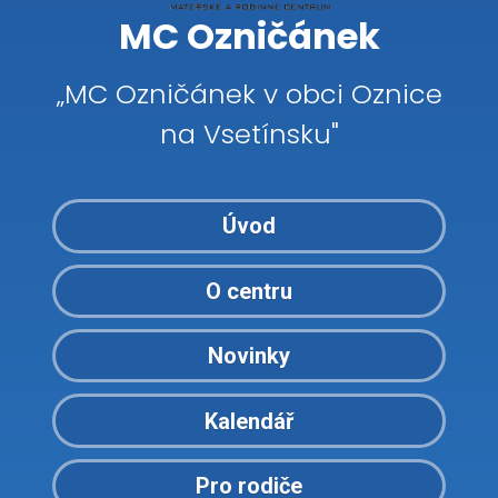
MC Ozničánek
„MC Ozničánek v obci Oznice
na Vsetínsku"
Úvod
O centru
Novinky
Kalendář
Pro rodiče