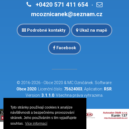
+0420 571 411 654
•
mcoznicanek@seznam.cz
Podrobné kontakty
Ukaž na mapě
Facebook
© 2016-2026 -
Obce 2020
&
MC Ozničánek
. Software:
Obce 2020
. Licenční číslo:
75624003
, Aplication:
RSR
.
Version:
3.1.1.0
. Všechna práva vyhrazena.
Tyto stránky používají cookies k analýze
návštěvnosti a bezpečnému provozování
stránek. Jeho používáním s tím vyjadřujete
souhlas.
Více informací