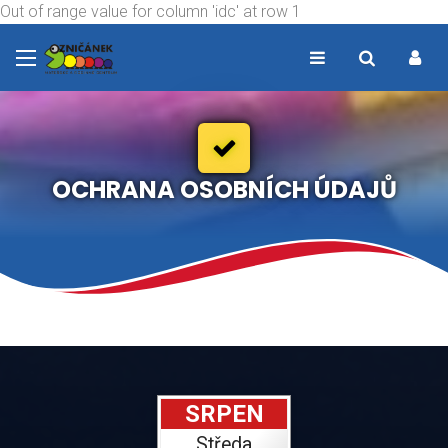
Out of range value for column 'idc' at row 1
OCHRANA OSOBNÍCH ÚDAJŮ
SRPEN
Středa