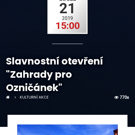
21
2019
15:00
Slavnostní otevření
"Zahrady pro
Ozničánek"
KULTURNÍ AKCE
770x