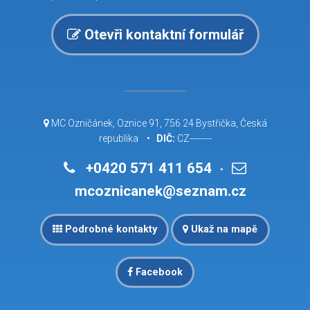
Otevři kontaktní formulář
MC Ozničánek, Oznice 91, 756 24 Bystřička, Česká
republika •
DIČ:
CZ--------
+0420 571 411 654
•
mcoznicanek@seznam.cz
Podrobné kontakty
Ukaž na mapě
Facebook