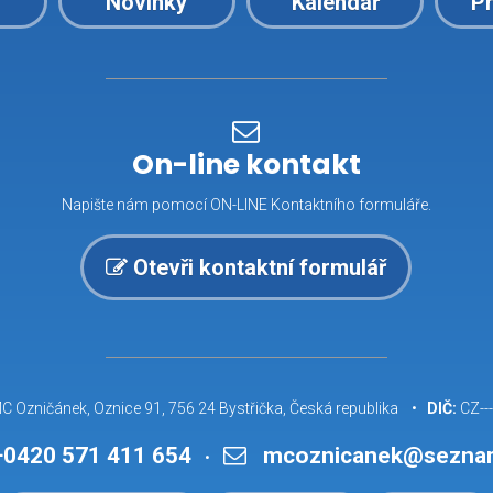
u
Novinky
Kalendář
Pr
On-line kontakt
Napište nám pomocí ON-LINE Kontaktního formuláře.
Otevři kontaktní formulář
C Ozničánek, Oznice 91, 756 24 Bystřička, Česká republika •
DIČ:
CZ----
0420 571 411 654
mcoznicanek@sezna
•