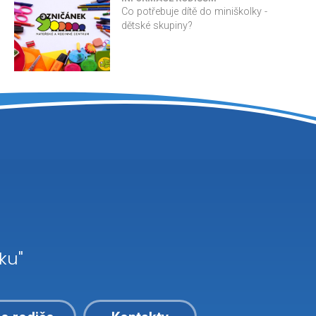
Co potřebuje dítě do miniškolky -
dětské skupiny?
ku"