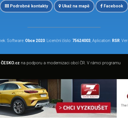
Podrobné kontakty
Ukaž na mapě
Facebook
nek
. Software:
Obce 2020
. Licenční číslo:
75624003
, Aplication:
RSR
. Ve
 ČESKO.cz
na podporu a modernizaci obcí ČR. V rámci programu