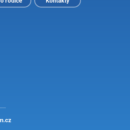
o rodiče
Kontakty
----
m.cz