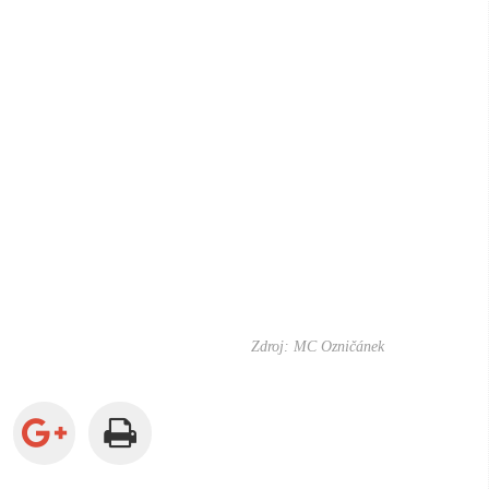
Zdroj: MC Ozničánek