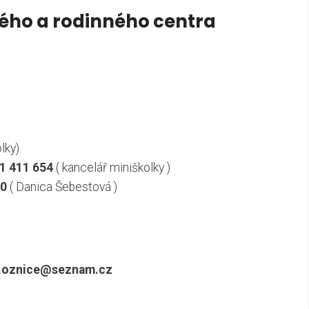
kého a rodinného centra
olky)
1 411 654
( kancelář miniškolky )
60
( Danica Šebestová )
a.oznice@seznam.cz