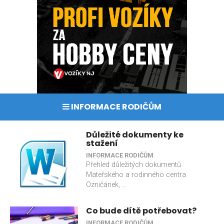
INFORMACE RODIČŮM
Důležité dokumenty ke
stažení
INFORMACE RODIČŮM
Přehled důležitých dokumentů
Mateřského a rodinného centra
Ozničánek, ...
Co bude dítě potřebovat?
INFORMACE RODIČŮM