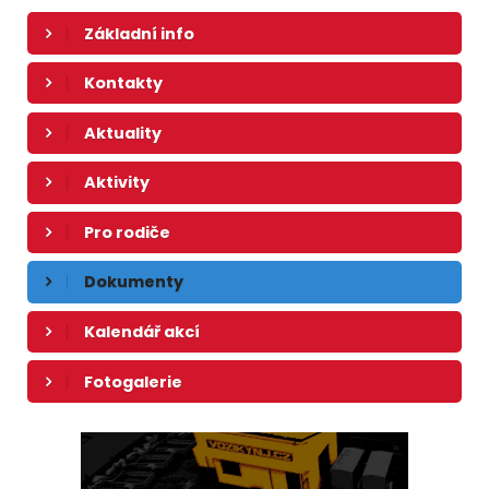
Základní info
Kontakty
Aktuality
Aktivity
Pro rodiče
Dokumenty
Kalendář akcí
Fotogalerie