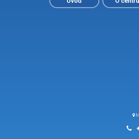
Úvod
O centr
M
+