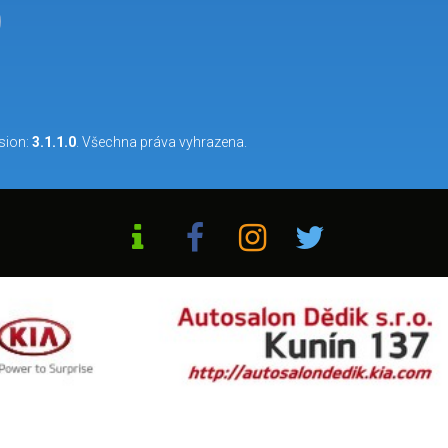
rsion:
3.1.1.0
. Všechna práva vyhrazena.