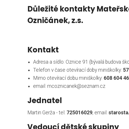
Důležité kontakty Mateřs
Ozničánek, z.s.
Kontakt
Adresa a sídlo: Oznice 91 (bývalá budova šk
Telefon v čase otevírací doby miniškolky:
57
Mimo otevírací dobu miniškolky:
608 604 4
email: mcoznicanek@seznam.cz
Jednatel
Martin Gerža - tel:
725016029
, email:
starost
Vedoucí dětské skupiny