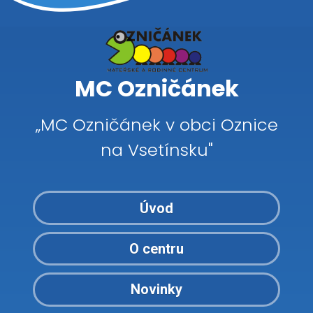
MC Ozničánek
„MC Ozničánek v obci Oznice
na Vsetínsku"
Úvod
O centru
Novinky