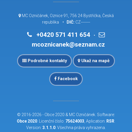
MC Ozničánek, Oznice 91, 756 24 Bystřička, Česká
republika •
DIČ:
CZ--------
+0420 571 411 654
•
mcoznicanek@seznam.cz
Podrobné kontakty
Ukaž na mapě
Facebook
© 2016-2026 -
Obce 2020
&
MC Ozničánek
. Software:
Obce 2020
. Licenční číslo:
75624003
, Aplication:
RSR
.
Version:
3.1.1.0
. Všechna práva vyhrazena.